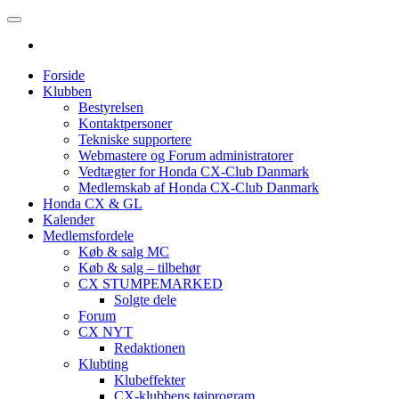
Forside
Klubben
Bestyrelsen
Kontaktpersoner
Tekniske supportere
Webmastere og Forum administratorer
Vedtægter for Honda CX-Club Danmark
Medlemskab af Honda CX-Club Danmark
Honda CX & GL
Kalender
Medlemsfordele
Køb & salg MC
Køb & salg – tilbehør
CX STUMPEMARKED
Solgte dele
Forum
CX NYT
Redaktionen
Klubting
Klubeffekter
CX-klubbens tøjprogram