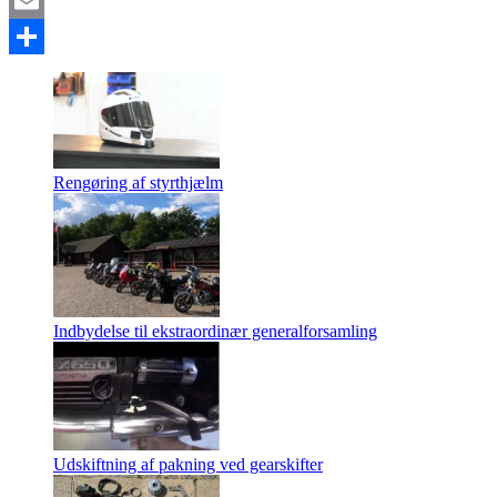
Twitter
Email
Share
Rengøring af styrthjælm
Indbydelse til ekstraordinær generalforsamling
Udskiftning af pakning ved gearskifter