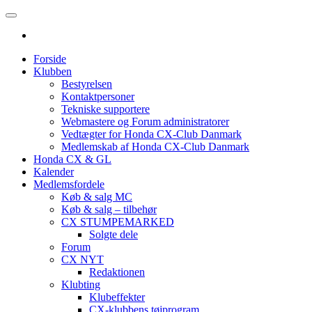
Forside
Klubben
Bestyrelsen
Kontaktpersoner
Tekniske supportere
Webmastere og Forum administratorer
Vedtægter for Honda CX-Club Danmark
Medlemskab af Honda CX-Club Danmark
Honda CX & GL
Kalender
Medlemsfordele
Køb & salg MC
Køb & salg – tilbehør
CX STUMPEMARKED
Solgte dele
Forum
CX NYT
Redaktionen
Klubting
Klubeffekter
CX-klubbens tøjprogram