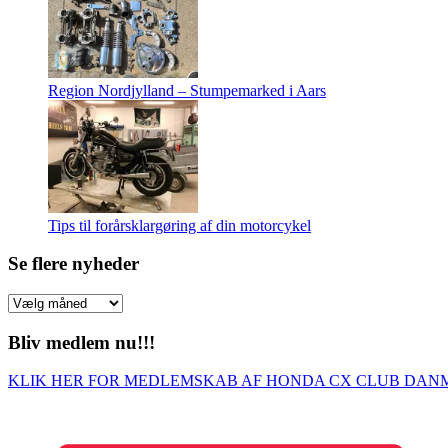
Region Nordjylland – Stumpemarked i Aars
Tips til forårsklargøring af din motorcykel
Se flere nyheder
Se
flere
nyheder
Bliv medlem nu!!!
KLIK HER FOR MEDLEMSKAB AF HONDA CX CLUB DA