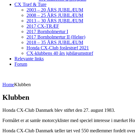
CX Træf & Ture
2003 – 20 ÅRS JUBILÆUM
2008 – 25 ÅRS JUBILÆUM
2013 – 30 ÅRS JUBILÆUM
2017 CX-TRÆF
2017 Bornholmertur I
2017 Bornholmertur II (Helge)
2018 – 35 ÅRS JUBILÆUM
Honda CX-Club forårstræf 2021
CX-klubbens 40 års jubilæumstræf
Relevante links
Forum
Home
Klubben
Klubben
Honda CX-Club Danmark blev stiftet den 27. august 1983.
Formålet er at samle motorcyklister med speciel interesse i mærket
Honda CX-Club Danmark tæller tæt ved 550 medlemmer fordelt over 