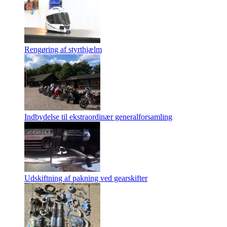
Rengøring af styrthjælm
Indbydelse til ekstraordinær generalforsamling
Udskiftning af pakning ved gearskifter