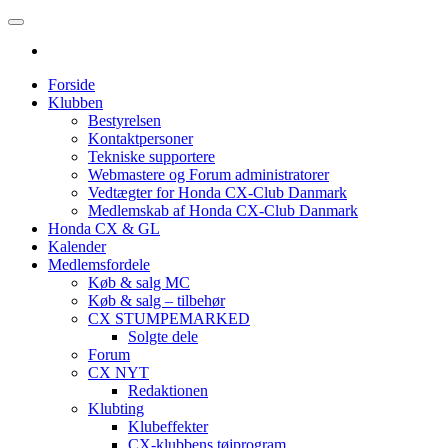
Forside
Klubben
Bestyrelsen
Kontaktpersoner
Tekniske supportere
Webmastere og Forum administratorer
Vedtægter for Honda CX-Club Danmark
Medlemskab af Honda CX-Club Danmark
Honda CX & GL
Kalender
Medlemsfordele
Køb & salg MC
Køb & salg – tilbehør
CX STUMPEMARKED
Solgte dele
Forum
CX NYT
Redaktionen
Klubting
Klubeffekter
CX-klubbens tøjprogram