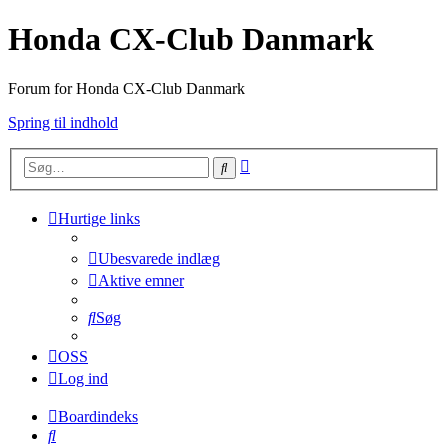
Honda CX-Club Danmark
Forum for Honda CX-Club Danmark
Spring til indhold
Avanceret
Søg
søgning
Hurtige links
Ubesvarede indlæg
Aktive emner
Søg
OSS
Log ind
Boardindeks
Søg