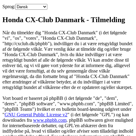
Sprog:
Honda CX-Club Danmark - Tilmelding
Når du tilmelder dig "Honda CX-Club Danmark" (i det følgende
"vi", "os", "vores", "Honda CX-Club Danmark",
"http://cxclub.dk/phpbb"), indvilliger du i at være retsgyldigt bundet
af de følgende vilkår. Vær venlig ikke at tilmelde dig og/eller bruge
"Honda CX-Club Danmark", hvis du ikke indvilliger i at være
retsgyldigt bundet af alle de følgende vilkår. Vi kan ændre disse til
enhver tid, og vi vil gøre vort yderste for at informere dig, alligevel
vil det være fornuftigt, at du selv gennemgår disse vilkår
regelmæssigt, da din fortsatte brug af "Honda CX-Club Danmark"
efter ændringer af vilkårene betyder, at du indvilliger i at være
retsgyldigt bundet af vilkårene efter de er opdateret og/eller skærpet.
Vort board er baseret på phpBB (i det følgende "de", "dem",
"deres", "phpBB software", "www.phpbb.com", "phpBB Limited",
"phpBB Teams") hvilket er en bulletin board-løsning udgivet under
"
GNU General Public License v2
" (i det følgende "GPL") og kan
downloades fra
www.phpbb.com
. phpBB softwaren giver mulighed
for internetbaserede debatter, og GPL'en afskærer dem fra
indflydelse på, hvad vi tillader og/eller afviser som tilladeligt indhold