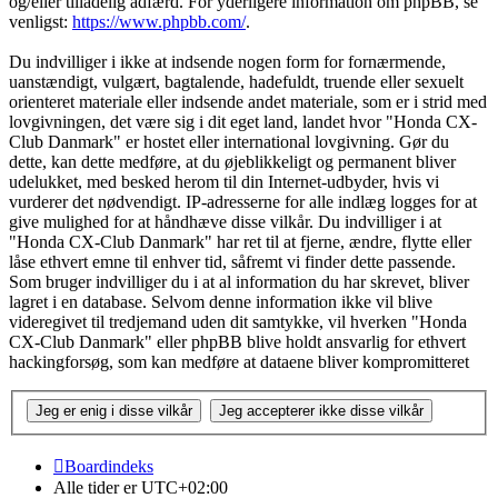
og/eller tilladelig adfærd. For yderligere information om phpBB, se
venligst:
https://www.phpbb.com/
.
Du indvilliger i ikke at indsende nogen form for fornærmende,
uanstændigt, vulgært, bagtalende, hadefuldt, truende eller sexuelt
orienteret materiale eller indsende andet materiale, som er i strid med
lovgivningen, det være sig i dit eget land, landet hvor "Honda CX-
Club Danmark" er hostet eller international lovgivning. Gør du
dette, kan dette medføre, at du øjeblikkeligt og permanent bliver
udelukket, med besked herom til din Internet-udbyder, hvis vi
vurderer det nødvendigt. IP-adresserne for alle indlæg logges for at
give mulighed for at håndhæve disse vilkår. Du indvilliger i at
"Honda CX-Club Danmark" har ret til at fjerne, ændre, flytte eller
låse ethvert emne til enhver tid, såfremt vi finder dette passende.
Som bruger indvilliger du i at al information du har skrevet, bliver
lagret i en database. Selvom denne information ikke vil blive
videregivet til tredjemand uden dit samtykke, vil hverken "Honda
CX-Club Danmark" eller phpBB blive holdt ansvarlig for ethvert
hackingforsøg, som kan medføre at dataene bliver kompromitteret
Boardindeks
Alle tider er
UTC+02:00