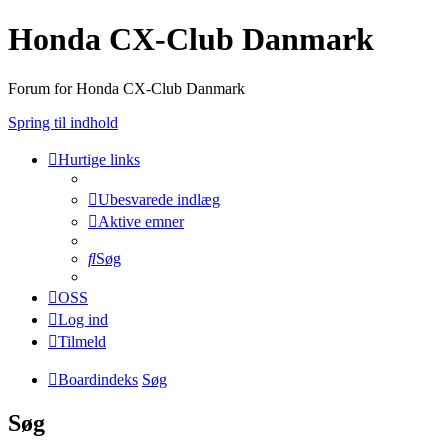
Honda CX-Club Danmark
Forum for Honda CX-Club Danmark
Spring til indhold
Hurtige links
Ubesvarede indlæg
Aktive emner
Søg
OSS
Log ind
Tilmeld
Boardindeks
Søg
Søg