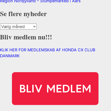
Region Nordjylland – Stumpemarked i Aars
Se flere nyheder
Se
flere
Bliv medlem nu!!!
nyheder
KLIK HER FOR MEDLEMSKAB AF HONDA CX CLUB
DANMARK